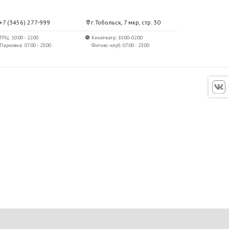
+7 (3456) 277-999
г.Тобольск, 7 мкр, стр. 30
ТРЦ: 10:00 - 22:00
Кинотеатр: 10:00-02:00
Парковка: 07:00 - 23:00
Фитнес-клуб: 07:00 - 23:00